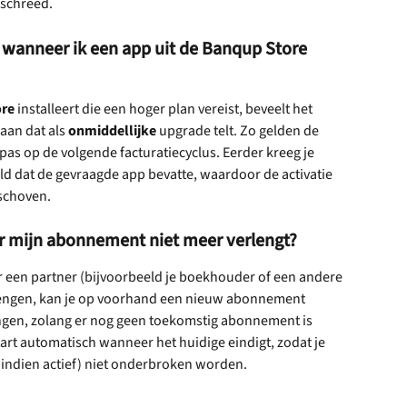
rschreed.
wanneer ik een app uit de Banqup Store 
ore
 installeert die een hoger plan vereist, beveelt het 
aan dat als 
onmiddellijke
 upgrade telt. Zo gelden de 
pas op de volgende facturatiecyclus. Eerder kreeg je 
d dat de gevraagde app bevatte, waardoor de activatie 
schoven.
er mijn abonnement niet meer verlengt?
 een partner (bijvoorbeeld je boekhouder of een andere 
rlengen, kan je op voorhand een nieuw abonnement 
ingen, zolang er nog geen toekomstig abonnement is 
rt automatisch wanneer het huidige eindigt, zodat je 
, indien actief) niet onderbroken worden.