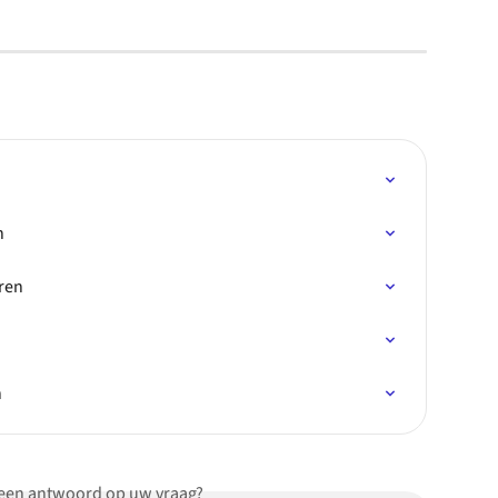
n
ren
n
 een antwoord op uw vraag?