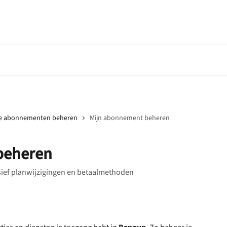
Ga naar Banqup
API Documentati
e abonnementen beheren
Mijn abonnement beheren
beheren
ief planwijzigingen en betaalmethoden