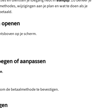
ies en diensten je toegang hebt in 
Banqup
. Zo beheer je 
ethodes, wijzigingen aan je plan en wat te doen als je 
etaald.
n openen
chtsboven op je scherm.
egen of aanpassen
en
.
m om de betaalmethode te bevestigen.
igen