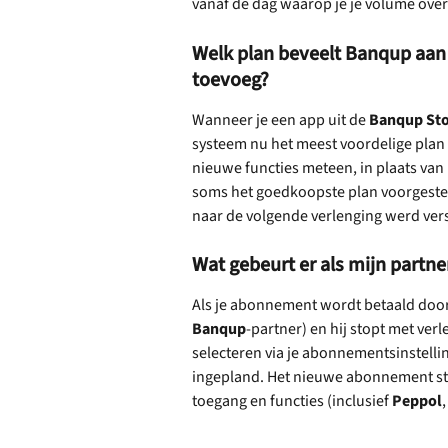
vanaf de dag waarop je je volume ove
Welk plan beveelt Banqup aan 
toevoeg?
Wanneer je een app uit de 
Banqup St
systeem nu het meest voordelige plan 
nieuwe functies meteen, in plaats van 
soms het goedkoopste plan voorgestel
naar de volgende verlenging werd ver
Wat gebeurt er als mijn partn
Als je abonnement wordt betaald door
Banqup
-partner) en hij stopt met ve
selecteren via je abonnementsinstell
ingepland. Het nieuwe abonnement sta
toegang en functies (inclusief 
Peppol