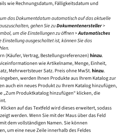
ails wie Rechnungsdatum, Fälligkeitsdatum und 
ng, um das Dokumentdatum automatisch auf das aktuelle 
auszuschalten, gehen Sie zu 
Dokumentenersteller
 > 
mbol, um die Einstellungen zu öffnen > 
Automatisches 
e Einstellung ausgeschaltet ist, können Sie das 
len.
rn (Käufer, Vertrag, Bestellungsreferenzen) 
hinzu
.
viceinformationen wie Artikelname, Menge, Einheit, 
atz, Mehrwertsteuer Satz. Preis ohne MwSt. 
hinzu
. 
ingeben, werden Ihnen Produkte aus Ihrem Katalog zur 
en auch ein neues Produkt zu Ihrem Katalog hinzufügen, 
he „Zum Produktkatalog hinzufügen“ klicken, die 
nt.
Klicken auf das Textfeld wird dieses erweitert, sodass 
ezeigt werden. Wenn Sie mit der Maus über das Feld 
p mit dem vollständigen Namen. Sie können 
n, um eine neue Zeile innerhalb des Feldes 