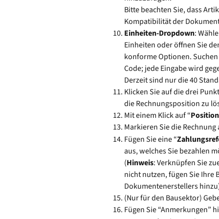
Bitte beachten Sie, dass Art
Kompatibilität der Dokument
Einheiten-Dropdown
: Wähle
Einheiten oder öffnen Sie de
konforme Optionen. Suchen S
Code; jede Eingabe wird gegen
Derzeit sind nur die 40 Stan
Klicken Sie auf die drei Pu
die Rechnungsposition zu lö
Mit einem Klick auf “
Positio
Markieren Sie die Rechnung a
Fügen Sie eine “
Zahlungsref
aus, welches Sie bezahlen m
(
Hinweis
: Verknüpfen Sie zu
nicht nutzen, fügen Sie Ihre
Dokumentenerstellers hinzu)
(Nur für den Bausektor) Geben
Fügen Sie “Anmerkungen” hin