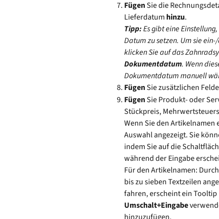
Fügen 
Sie die Rechnungsdet
Lieferdatum 
hinzu
.
Tipp:
 Es gibt eine Einstellu
Datum zu setzen. Um sie ein-/
klicken Sie auf das Zahnradsy
Dokumentdatum
. Wenn dies
Dokumentdatum manuell wäh
Fügen 
Sie zusätzlichen Felde
Fügen 
Sie Produkt- oder Ser
Stückpreis, Mehrwertsteuers
Wenn Sie den Artikelnamen e
Auswahl angezeigt. Sie könn
indem Sie auf die Schaltfläc
während der Eingabe erschei
Für den Artikelnamen: Durch 
bis zu sieben Textzeilen ang
fahren, erscheint ein Toolti
Umschalt+Eingabe
 verwende
hinzuzufügen.