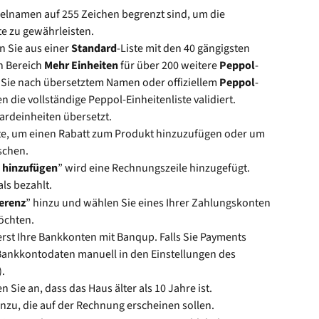
ikelnamen auf 255 Zeichen begrenzt sind, um die 
e zu gewährleisten.
n Sie aus einer 
Standard
-Liste mit den 40 gängigsten 
n Bereich 
Mehr Einheiten
 für über 200 weitere 
Peppol
-
ie nach übersetztem Namen oder offiziellem 
Peppol
-
 die vollständige Peppol-Einheitenliste validiert. 
dardeinheiten übersetzt.
nkte, um einen Rabatt zum Produkt hinzuzufügen oder um 
schen.
n hinzufügen
” wird eine Rechnungszeile hinzugefügt.
ls bezahlt.
erenz
” hinzu und wählen Sie eines Ihrer Zahlungskonten 
öchten.
erst Ihre Bankkonten mit Banqup. Falls Sie Payments 
 Bankkontodaten manuell in den Einstellungen des 
.
 Sie an, dass das Haus älter als 10 Jahre ist.
zu, die auf der Rechnung erscheinen sollen.